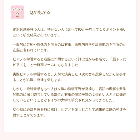
IQがあがる
絶対音感を持つ人は、持たない人に比べてIQが平均して１０ポイント高い
という研究結果が出ています。
一般的に芸術や想像力を司るのは右脳、論理的思考や計算能力を司るのが
左脳と言われています。
ピアノを学習すると右脳に作用するという話は昔から有名で、「脳トレに
ピアノを」と一時期ブームにもなりました。
実際ピアノを学習すると、人前で演奏したり次の音を想像しながら演奏す
ることが右脳に発達を促します。
しかし、絶対音感をもつ人は左脳の側頭平野が発達し、言語の理解や数学
的能力に深く関与している部位が右脳の側頭平野の２倍近い大きさに発達
しているということがドイツの大学で研究され分かってきました。
幼少期に絶対音感を身に着け、ピアノを楽しむことで結果的に脳の発達を
促すことができます。