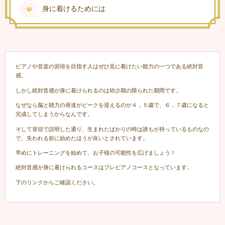
身に着けるためには
ピアノや音楽の習得を目指す人はぜひ見に着けたい能力の一つである絶対音
感。
しかし絶対音感が身に着けられるのは幼少期の限られた期間です。
なぜなら脳と聴力の発達がピークを迎えるのが４，５歳で、６，７歳になると
完成してしまうからなんです。
そして冒頭で説明した通り、生まれたばかりの時は誰もが持っているものなの
で、失われる前に始めたほうが良いとされています。
早めにトレーニングを始めて、お子様の可能性を広げましょう！
絶対音感が身に着けられるコースはプレピアノコースとなっています。
下のリンクからご確認ください。